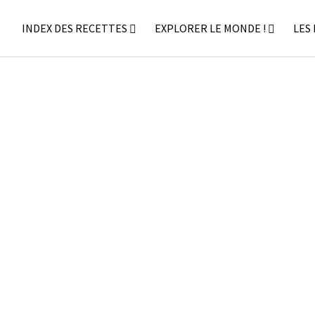
INDEX DES RECETTES
EXPLORER LE MONDE !
LES