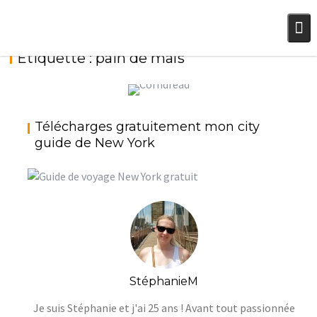
Skip
to
content
Étiquette :
pain de maïs
CORNBREAD (PAIN DE MAÏS) {THANKSGIVING}
Télécharges gratuitement mon city
StéphanieM
Cuisine Nord-Américaine (USA-
guide de New York
Canada)
StéphanieM
Je suis Stéphanie et j'ai 25 ans ! Avant tout passionnée