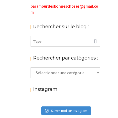
paramourdesbonneschoses@gmail.co
m
Rechercher sur le blog :
Rechercher par catégories :
Rechercher
par
catégories
:
Instagram :
Suivez-moi sur Instagram