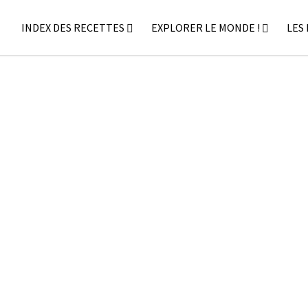
INDEX DES RECETTES
EXPLORER LE MONDE !
LES