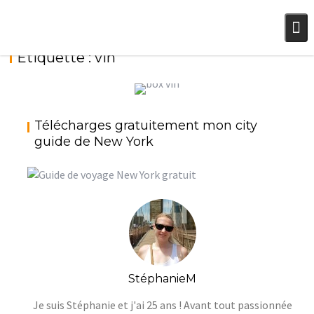
Skip
to
content
Étiquette :
vin
GRAIN PAR GRAIN : LA BOX VIN, ÉDITION SAINT-
Télécharges gratuitement mon city
VALENTIN
guide de New York
StéphanieM
Uncategorized
StéphanieM
Je suis Stéphanie et j'ai 25 ans ! Avant tout passionnée