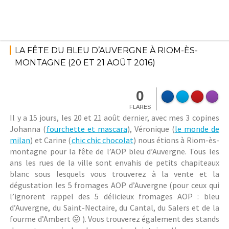
Skip
to
content
1
septembre
Evénemen
LA FÊTE DU BLEU D’AUVERGNE À RIOM-ÈS-
2016
ts
,
Une
MONTAGNE (20 ET 21 AOÛT 2016)
touche
StéphanieM
d'Auvergn
e
0
FLARES
Il y a 15 jours, les 20 et 21 août dernier, avec mes 3 copines
Johanna (
fourchette et mascara
), Véronique (
le monde de
milan
) et Carine (
chic chic chocolat
) nous étions à Riom-ès-
montagne pour la fête de l’AOP bleu d’Auvergne. Tous les
ans les rues de la ville sont envahis de petits chapiteaux
blanc sous lesquels vous trouverez à la vente et la
dégustation les 5 fromages AOP d’Auvergne (pour ceux qui
l’ignorent rappel des 5 délicieux fromages AOP : bleu
d’Auvergne, du Saint-Nectaire, du Cantal, du Salers et de la
fourme d’Ambert 😛 ). Vous trouverez également des stands