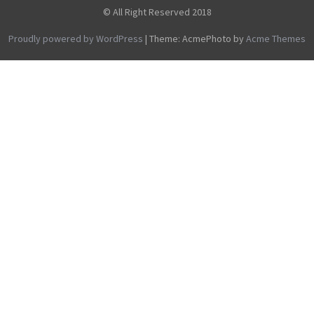
© All Right Reserved 2018
Proudly powered by WordPress
|
Theme: AcmePhoto by
Acme Themes