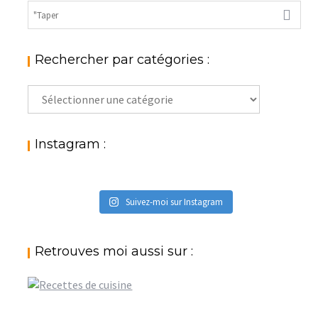
Rechercher par catégories :
Rechercher
par
catégories
:
Instagram :
Suivez-moi sur Instagram
Retrouves moi aussi sur :