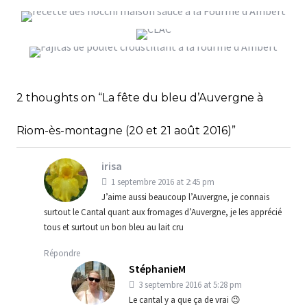
GNOCCHI MAISON SAUCE À LA FOURME
D’AMBERT
UN APÉRO QUI CLAC AVEC LA CONSERVERIE
FAJITAS DE POULET CROUSTILLANT À LA
,
,
LOCAL, ARTISANALE ET CRÉATIVE !
StéphanieM
Cuisine Italienne
Fromage
FOURME D’AMBERT ET JAMBON CRU {LES
Une touche d'Auvergne
,
DÉLICES À LA FOURME D’AMBERT}
StéphanieM
Test produits
Une touche
d'Auvergne
,
StéphanieM
Fromage
Une touche
2 thoughts on “La fête du bleu d’Auvergne à
d'Auvergne
Riom-ès-montagne (20 et 21 août 2016)”
irisa
1 septembre 2016 at 2:45 pm
J’aime aussi beaucoup l’Auvergne, je connais
surtout le Cantal quant aux fromages d’Auvergne, je les apprécié
tous et surtout un bon bleu au lait cru
Répondre
StéphanieM
3 septembre 2016 at 5:28 pm
Le cantal y a que ça de vrai 😉