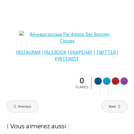
INSTAGRAM
|
FACEBOOK
|
SNAPCHAT
|
TWITTER
|
PINTEREST
0
FLARES
Navigation
Previous
Next
de
l’article
Vous aimerez aussi :