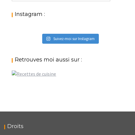
catégories
:
Instagram :
Suivez-moi sur Instagram
Retrouves moi aussi sur :
Droits