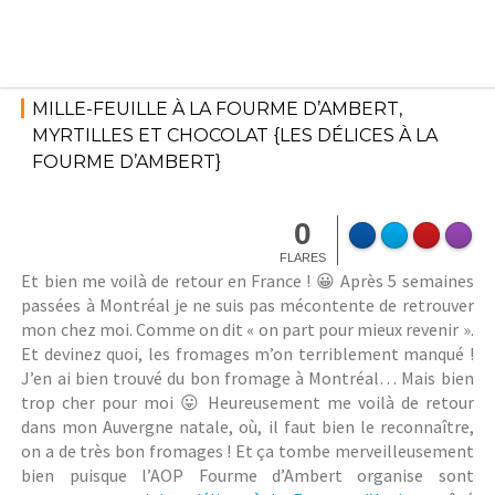
Skip
to
content
4 mai 2017
Fromage
StéphanieM
MILLE-FEUILLE À LA FOURME D’AMBERT,
MYRTILLES ET CHOCOLAT {LES DÉLICES À LA
FOURME D’AMBERT}
0
FLARES
Et bien me voilà de retour en France ! 😀 Après 5 semaines
passées à Montréal je ne suis pas mécontente de retrouver
mon chez moi. Comme on dit « on part pour mieux revenir ».
Et devinez quoi, les fromages m’on terriblement manqué !
J’en ai bien trouvé du bon fromage à Montréal… Mais bien
trop cher pour moi 😛 Heureusement me voilà de retour
dans mon Auvergne natale, où, il faut bien le reconnaître,
on a de très bon fromages ! Et ça tombe merveilleusement
bien puisque l’AOP Fourme d’Ambert organise sont