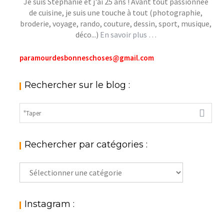
Je suis Stéphanie et j'ai 25 ans ! Avant tout passionnée
de cuisine, je suis une touche à tout (photographie,
broderie, voyage, rando, couture, dessin, sport, musique,
déco...)
En savoir plus …
paramourdesbonneschoses@gmail.com
Rechercher sur le blog :
Rechercher par catégories :
Rechercher
par
catégories
:
Instagram :