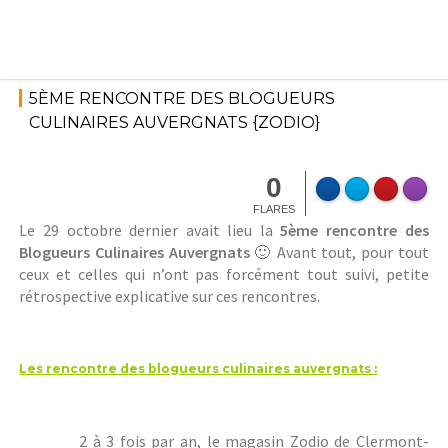
Skip
to
content
1
décembre
E
5ÈME RENCONTRE DES BLOGUEURS
2015
v
CULINAIRES AUVERGNATS {ZODIO}
é
S
n
t
e
0
é
m
FLARES
p
e
Le 29 octobre dernier avait lieu la
5ème rencontre des
h
n
Blogueurs Culinaires Auvergnats
🙂 Avant tout, pour tout
a
t
ceux et celles qui n’ont pas forcément tout suivi, petite
n
s
rétrospective explicative sur ces rencontres.
i
e
M
Les rencontre des blogueurs culinaires auvergnats :
2 à 3 fois par an, le magasin Zodio de Clermont-