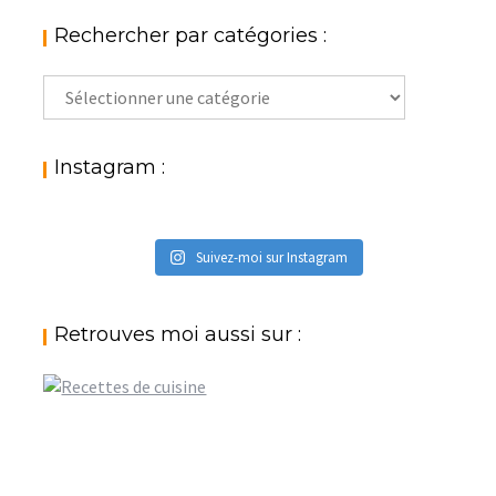
Rechercher par catégories :
Rechercher
par
catégories
:
Instagram :
Suivez-moi sur Instagram
Retrouves moi aussi sur :