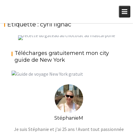
Skip
to
content
Étiquette :
cyril lignac
GÂTEAU FONDANT AU CHOCOLAT ET
Télécharges gratuitement mon city
MASCARPONE BY CYRIL LIGNAC
guide de New York
StéphanieM
Chocolat
StéphanieM
Je suis Stéphanie et j'ai 25 ans ! Avant tout passionnée