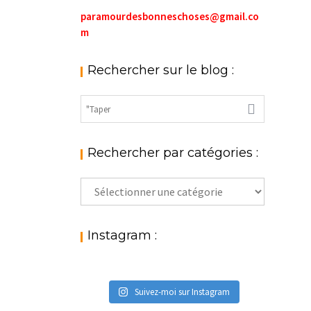
paramourdesbonneschoses@gmail.co
m
Rechercher sur le blog :
Rechercher par catégories :
Rechercher
par
catégories
:
Instagram :
Suivez-moi sur Instagram