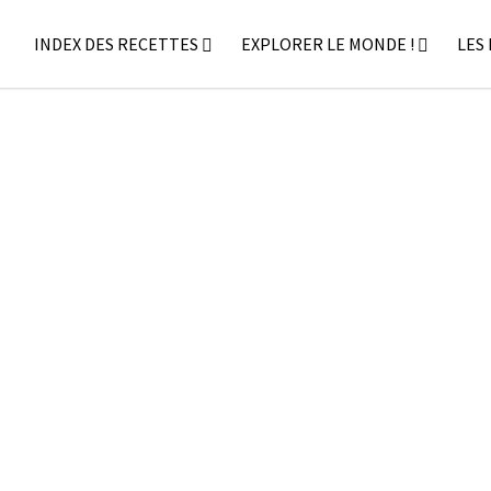
INDEX DES RECETTES
EXPLORER LE MONDE !
LES