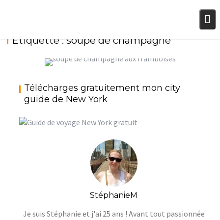
Skip
to
content
Étiquette :
soupe de champagne
SOUPE DE CHAMPAGNE AUX FRAMBOISES
POUR L’APÉRITIF DU RÉVEILLON {7 DÉCEMBRE
Télécharges gratuitement mon city
2017} {#JEUDICCOCKTAIL}
guide de New York
StéphanieM
Noël
StéphanieM
Je suis Stéphanie et j'ai 25 ans ! Avant tout passionnée