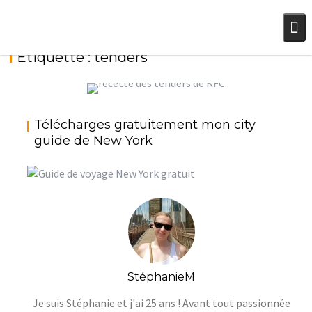
Skip
to
content
Étiquette :
tenders
POULET FAÇON TENDERS DE KFC
Télécharges gratuitement mon city
StéphanieM
Cuisine Nord-Américaine (USA-
guide de New York
Canada)
StéphanieM
Je suis Stéphanie et j'ai 25 ans ! Avant tout passionnée