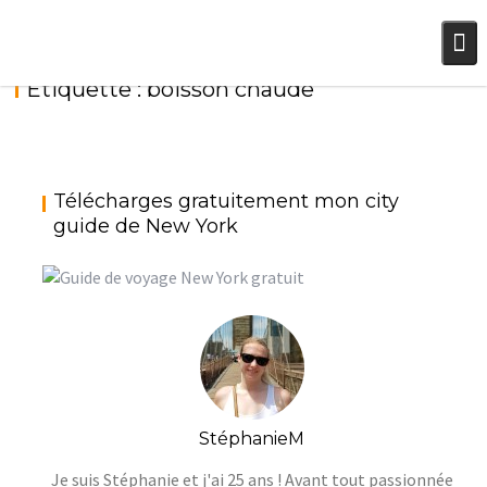
Skip
to
content
Étiquette :
boisson chaude
BAILEYS IRISH COFFEE, LA BOISSON CHAUDE
Télécharges gratuitement mon city
LATTE MACCHIATO, WINTER IS COMING !
DES ADULTES {2 DÉCEMBRE 2017}
,
guide de New York
StéphanieM
Petit déjeuner
Pour tous les jours
StéphanieM
Noël
StéphanieM
Je suis Stéphanie et j'ai 25 ans ! Avant tout passionnée