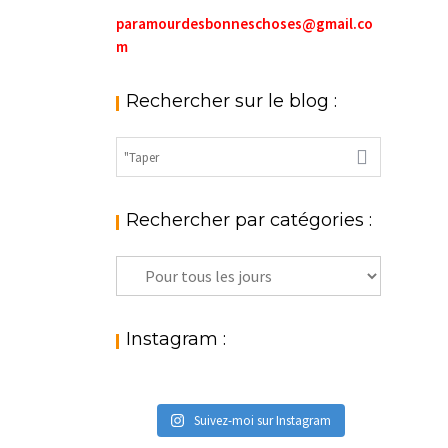
paramourdesbonneschoses@gmail.co
m
Rechercher sur le blog :
Rechercher par catégories :
Rechercher
par
catégories
:
Instagram :
Suivez-moi sur Instagram