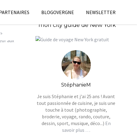
 PARTENAIRES
BLOGOVERGNE
NEWSLETTER
Télécharges gratuitement
mon city guide de New York
ISE
E FOOD
es jours
,
ood
Pour tous
StéphanieM
Je suis Stéphanie et j'ai 25 ans ! Avant
tout passionnée de cuisine, je suis une
touche à tout (photographie,
broderie, voyage, rando, couture,
dessin, sport, musique, déco...)
En
savoir plus …