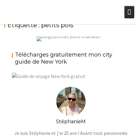
Skip
to
content
Étiquette :
petits pois
LANGOUSTINES JUSTE SNACKÉES, PURÉE DE
PETITS POIS, ÉCRASÉE DE FRAMBOISES PAR
Télécharges gratuitement mon city
RODOLPHE REGNAULD
guide de New York
StéphanieM
Poisson
StéphanieM
Je suis Stéphanie et j'ai 25 ans ! Avant tout passionnée