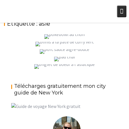
Skip
to
content
Étiquette :
asie
POKEBOWL AU THON CRU OU AKI {BATAILLE
FOOD #57}
,
StéphanieM
Bataille Food
Cuisine asiatique
BLINIS À LA PÂTE DE CURRY VERT
StéphanieM
Cuisine asiatique
PORC SAUCE AIGRE-DOUCE
PAD THAÏ OU PHAD THAÏ (NOUILLES DE RIZ
StéphanieM
Cuisine asiatique
SAUTÉES)
CALIFORNIA MAKIS AU THON (POUR REMÉDIER
Télécharges gratuitement mon city
StéphanieM
Cuisine asiatique
ONGLET DE BŒUF À L’ASIATIQUE
AU MANQUE DE POISSON FRAIS !)
guide de New York
StéphanieM
Cuisine asiatique
StéphanieM
Cuisine asiatique