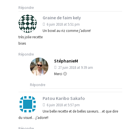
Répondre
Graine de faim kely
6 juin 2018 at 5:51 pm
Un bowl au riz comme j’adore!
très jolie recette
bises
Répondre
StéphanieM
27 juin 2018 at 9:39 am
Merci 🙂
Répondre
Patou Karibo Sakafo
6 juin 2018 at 5:57 pm
Une belle recette et de belles saveurs…et que dire
du visuel…j’adore!!
Répondre