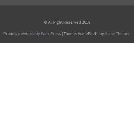
© All Right Reserved 2018
Proudly powered by WordPress
|
Theme: AcmePhoto by
Acme Themes