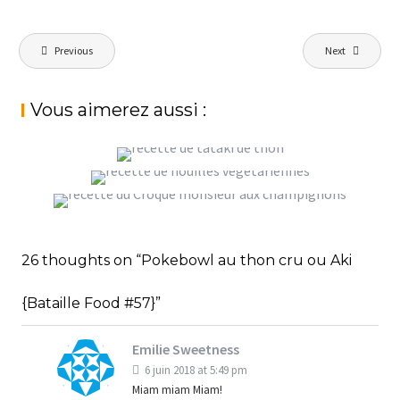
Navigation
Previous
Next
de
l’article
Vous aimerez aussi :
TATAKI DE THON FRAIS
CROQUE MONSIEUR AUX CHAMPIGNONS
,
NOUILLES SAUTÉES VÉGÉTARIENNES
StéphanieM
Cuisine asiatique
Poisson
{BATAILLE FOOD #60}
,
StéphanieM
Cuisine asiatique
Végétarien
,
StéphanieM
Bataille Food
Pour tous les
26 thoughts on “Pokebowl au thon cru ou Aki
jours
{Bataille Food #57}”
Emilie Sweetness
6 juin 2018 at 5:49 pm
Miam miam Miam!