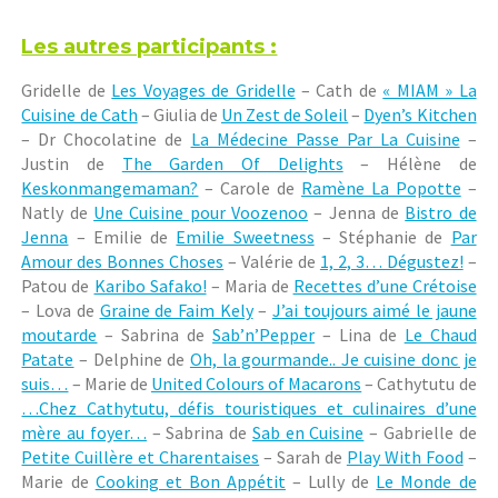
Les autres participants :
Gridelle de
Les Voyages de Gridelle
– Cath de
« MIAM » La
Cuisine de Cath
– Giulia de
Un Zest de Soleil
–
Dyen’s Kitchen
– Dr Chocolatine de
La Médecine Passe Par La Cuisine
–
Justin de
The Garden Of Delights
– Hélène de
Keskonmangemaman?
– Carole de
Ramène La Popotte
–
Natly de
Une Cuisine pour Voozenoo
– Jenna de
Bistro de
Jenna
– Emilie de
Emilie Sweetness
– Stéphanie de
Par
Amour des Bonnes Choses
– Valérie de
1, 2, 3… Dégustez!
–
Patou de
Karibo Safako!
– Maria de
Recettes d’une Crétoise
– Lova de
Graine de Faim Kely
–
J’ai toujours aimé le jaune
moutarde
– Sabrina de
Sab’n’Pepper
– Lina de
Le Chaud
Patate
– Delphine de
Oh, la gourmande.. Je cuisine donc je
suis…
– Marie de
United Colours of Macarons
– Cathytutu de
…Chez Cathytutu, défis touristiques et culinaires d’une
mère au foyer…
– Sabrina de
Sab en Cuisine
– Gabrielle de
Petite Cuillère et Charentaises
– Sarah de
Play With Food
–
Marie de
Cooking et Bon Appétit
– Lully de
Le Monde de