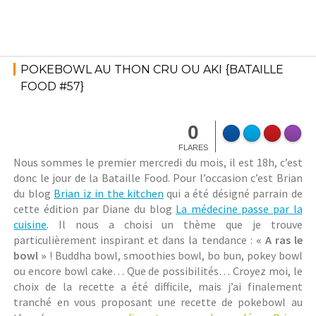
Skip
to
content
6 juin
2018
Bataille
POKEBOWL AU THON CRU OU AKI {BATAILLE
Food
,
FOOD #57}
Stéphani
Cuisine
eM
asiatiqu
e
0
FLARES
Nous sommes le premier mercredi du mois, il est 18h, c’est
donc le jour de la Bataille Food. Pour l’occasion c’est Brian
du blog
Brian iz in the kitchen
qui a été désigné parrain de
cette édition par Diane du blog
La médecine passe par la
cuisine
. Il nous a choisi un thème que je trouve
particulièrement inspirant et dans la tendance :
« A ras le
bowl »
! Buddha bowl, smoothies bowl, bo bun, pokey bowl
ou encore bowl cake… Que de possibilités… Croyez moi, le
choix de la recette a été difficile, mais j’ai finalement
tranché en vous proposant une recette de pokebowl au