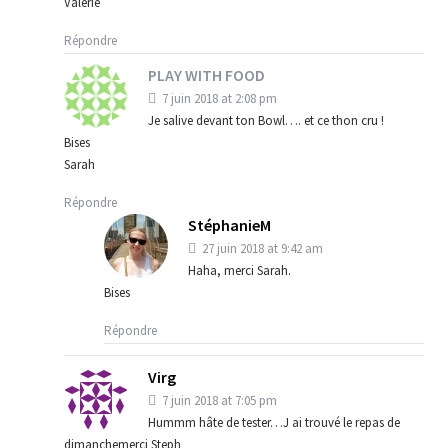
Valérie
Répondre
PLAY WITH FOOD
7 juin 2018 at 2:08 pm
Je salive devant ton Bowl…. et ce thon cru !
Bises
Sarah
Répondre
StéphanieM
27 juin 2018 at 9:42 am
Haha, merci Sarah.
Bises
Répondre
Virg
7 juin 2018 at 7:05 pm
Hummm hâte de tester…J ai trouvé le repas de
dimanchemerci Steph