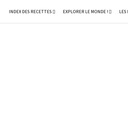
INDEX DES RECETTES
EXPLORER LE MONDE !
LES