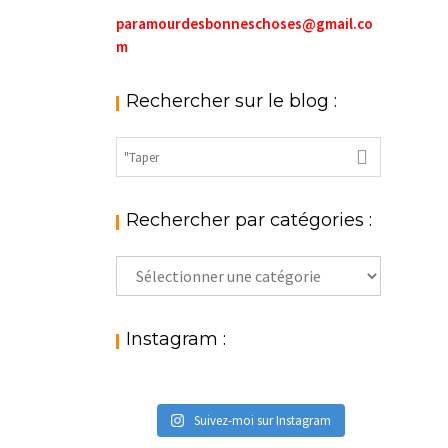
paramourdesbonneschoses@gmail.co
m
Rechercher sur le blog :
Rechercher par catégories :
Rechercher
par
catégories
:
Instagram :
Suivez-moi sur Instagram