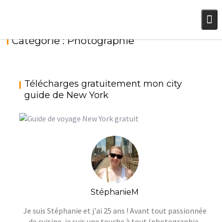
Skip
to
content
Catégorie :
Photographie
VIDÉO SUR LA PHOTOGRAPHIE CULINAIRE
Télécharges gratuitement mon city
AVEC JÉRÔME PALLÉ
guide de New York
StéphanieM
Photographie
StéphanieM
Je suis Stéphanie et j'ai 25 ans ! Avant tout passionnée
de cuisine, je suis une touche à tout (photographie,