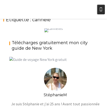
Skip
to
content
Étiquette :
cannelé
CANNELÉS BORDELAIS VRAIMENT
Télécharges gratuitement mon city
CROUSTILLANTS : LA RECETTE FACILE !
guide de New York
StéphanieM
Gâteaux et autres
StéphanieM
Je suis Stéphanie et j'ai 25 ans ! Avant tout passionnée