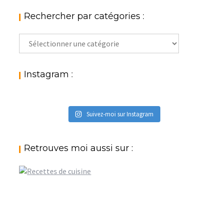
Rechercher par catégories :
Rechercher
par
catégories
:
Instagram :
Suivez-moi sur Instagram
Retrouves moi aussi sur :