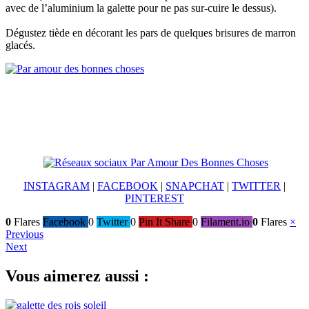
avec de l’aluminium la galette pour ne pas sur-cuire le dessus).
Dégustez tiède en décorant les pars de quelques brisures de marron
glacés.
INSTAGRAM
|
FACEBOOK
|
SNAPCHAT
|
TWITTER
|
PINTEREST
0
Flares
Facebook
0
Twitter
0
Pin It Share
0
Filament.io
0
Flares
×
Navigation
Previous
Next
de
l’article
Vous aimerez aussi :