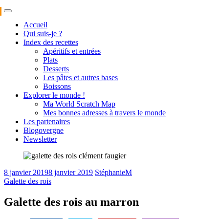
Skip
to
Accueil
content
Qui suis-je ?
Index des recettes
Apéritifs et entrées
Plats
Desserts
Les pâtes et autres bases
Boissons
Explorer le monde !
Ma World Scratch Map
Mes bonnes adresses à travers le monde
Les partenaires
Blogovergne
Newsletter
8 janvier 2019
8 janvier 2019
StéphanieM
Galette des rois
Galette des rois au marron