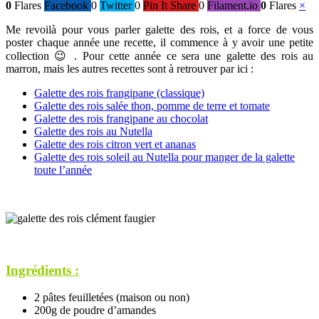
0
Flares
Facebook
0
Twitter
0
Pin It Share
0
Filament.io
0
Flares
×
Me revoilà pour vous parler galette des rois, et a force de vous
poster chaque année une recette, il commence à y avoir une petite
collection 😉 . Pour cette année ce sera une galette des rois au
marron, mais les autres recettes sont à retrouver par ici :
Galette des rois frangipane (classique)
Galette des rois salée thon, pomme de terre et tomate
Galette des rois frangipane au chocolat
Galette des rois au Nutella
Galette des rois citron vert et ananas
Galette des rois soleil au Nutella pour manger de la galette
toute l’année
Ingrédients :
2 pâtes feuilletées (maison ou non)
200g de poudre d’amandes