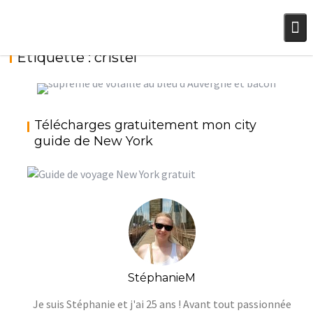
Skip
to
content
Étiquette :
cristel
7ÈME JDB : SUPRÊME DE VOLAILLE AU BLEU
D’AUVERGNE ET BACON {ZODIO}
Télécharges gratuitement mon city
,
,
StéphanieM
Fromage
Une touche d'Auvergne
guide de New York
Viande
StéphanieM
Je suis Stéphanie et j'ai 25 ans ! Avant tout passionnée