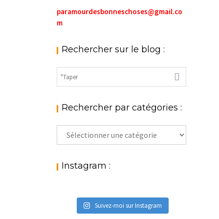
paramourdesbonneschoses@gmail.co
m
Rechercher sur le blog :
Rechercher par catégories :
Rechercher
par
catégories
:
Instagram :
Suivez-moi sur Instagram