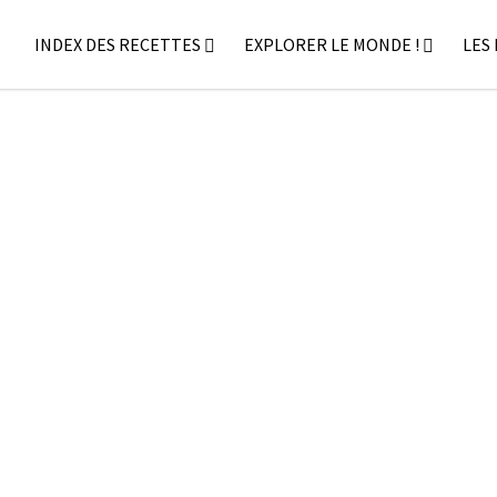
INDEX DES RECETTES
EXPLORER LE MONDE !
LES