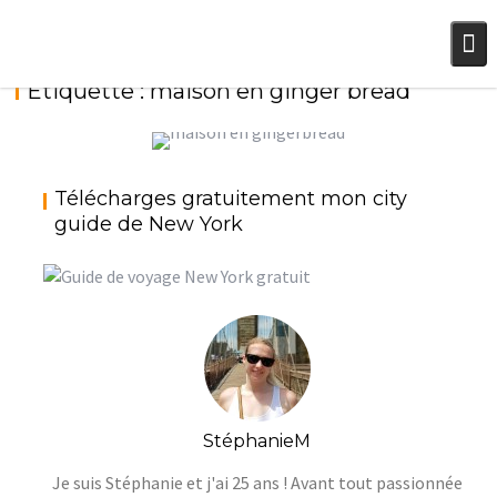
Skip
to
content
Étiquette :
maison en ginger bread
MAISON EN GINGERBREAD OU PAIN D’ÉPICES
Télécharges gratuitement mon city
DE NOËL {15 DÉCEMBRE 2017}
guide de New York
StéphanieM
Noël
StéphanieM
Je suis Stéphanie et j'ai 25 ans ! Avant tout passionnée