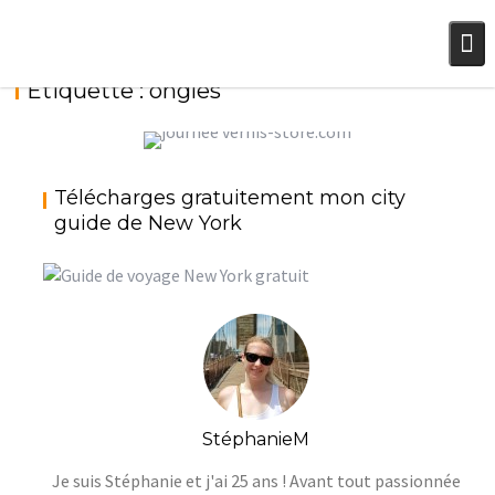
Skip
to
content
Étiquette :
ongles
VERNIS-STORE.COM, QUAND UNE AMIE SE
Télécharges gratuitement mon city
LANCE DANS UNE BELLE AVENTURE
guide de New York
StéphanieM
Et si on parlait d'autre chose !
StéphanieM
Je suis Stéphanie et j'ai 25 ans ! Avant tout passionnée