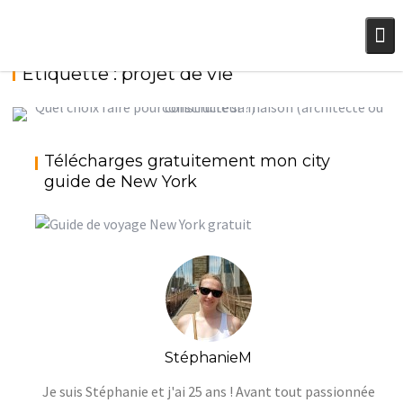
Skip
to
content
Étiquette :
projet de vie
PROJET MAISON ÉPISODE 2 : COMMENT
Télécharges gratuitement mon city
CONSTRUIRE SA MAISON ?
guide de New York
StéphanieM
Blabla
StéphanieM
Je suis Stéphanie et j'ai 25 ans ! Avant tout passionnée