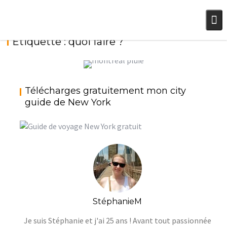
Skip
to
content
Étiquette :
quoi faire ?
QUOI FAIRE À MONTRÉAL LES JOURS DE PLUIE
Télécharges gratuitement mon city
? {QUÉBEC #3}
guide de New York
StéphanieM
Voyage
StéphanieM
Je suis Stéphanie et j'ai 25 ans ! Avant tout passionnée