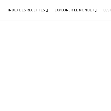
INDEX DES RECETTES
EXPLORER LE MONDE !
LES