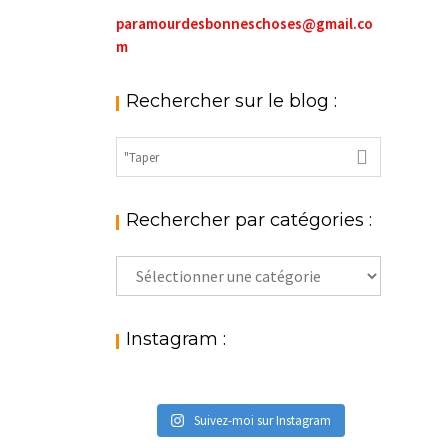
paramourdesbonneschoses@gmail.co
m
Rechercher sur le blog :
Rechercher par catégories :
Rechercher
par
catégories
:
Instagram :
Suivez-moi sur Instagram