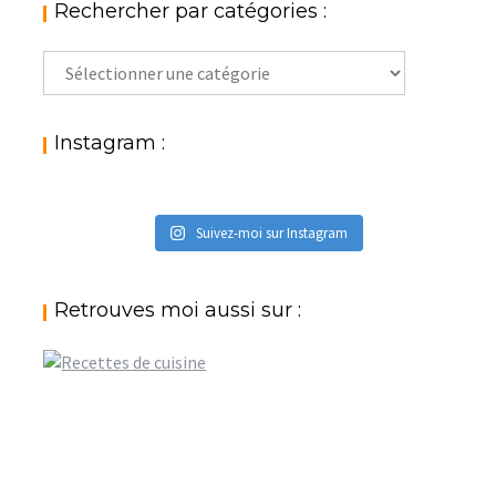
Rechercher par catégories :
Rechercher
par
catégories
:
Instagram :
Suivez-moi sur Instagram
Retrouves moi aussi sur :