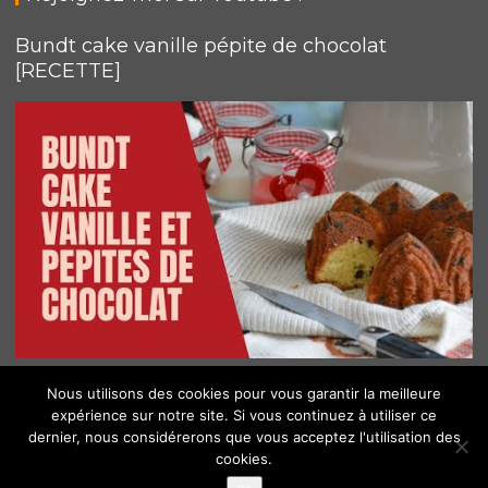
Bundt cake vanille pépite de chocolat
[RECETTE]
Nous utilisons des cookies pour vous garantir la meilleure
expérience sur notre site. Si vous continuez à utiliser ce
Les cookies nous permettent de vous proposer nos
dernier, nous considérerons que vous acceptez l'utilisation des
© All Right Reserved 2018
cookies.
services plus facilement. En utilisant nos services, vous
nous donnez expressément votre accord pour exploiter