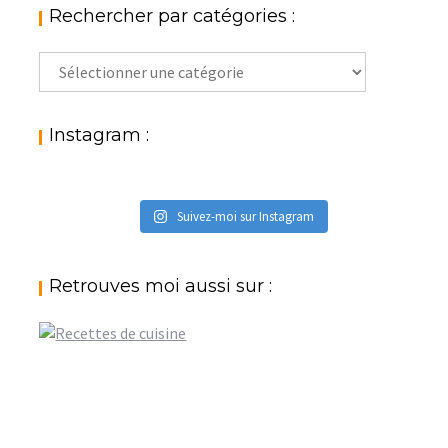
Rechercher par catégories :
Rechercher
par
catégories
:
Instagram :
Suivez-moi sur Instagram
Retrouves moi aussi sur :