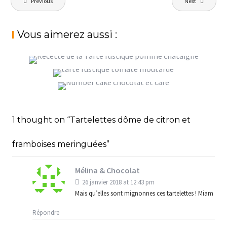
Previous
Next
de
l’article
Vous aimerez aussi :
TARTE RUSTIQUE POMME CHÂTAIGNE,
POUR VOIR VENIR L’AUTOMNE
TARTE RUSTIQUE TOMATE MOUTARDE,
FACILE À PRÉPARER ET DÉLICIEUSE
StéphanieM
Tartes
J’AI 24 ANS… MON GÂTEAU D’ANNIVERSAIRE :
UN NUMBER CAKE CHOCOLAT ET CAFÉ
StéphanieM
Tartes
1 thought on “Tartelettes dôme de citron et
,
StéphanieM
Gâteaux et autres
Tartes
framboises meringuées”
Mélina & Chocolat
26 janvier 2018 at 12:43 pm
Mais qu’elles sont mignonnes ces tartelettes ! Miam
Répondre