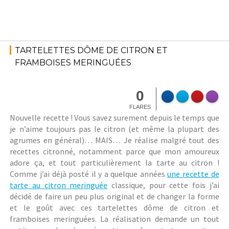
Skip
to
content
23 janvier 2018
Tartes
StéphanieM
TARTELETTES DÔME DE CITRON ET
FRAMBOISES MERINGUÉES
0
FLARES
Nouvelle recette ! Vous savez surement depuis le temps que
je n’aime toujours pas le citron (et même la plupart des
agrumes en général)… MAIS… Je réalise malgré tout des
recettes citronné, notamment parce que mon amoureux
adore ça, et tout particulièrement la tarte au citron !
Comme j’ai déjà posté il y a quelque années
une recette de
tarte au citron meringuée
classique, pour cette fois j’ai
décidé de faire un peu plus original et de changer la forme
et le goût avec ces tartelettes dôme de citron et
framboises meringuées. La réalisation demande un tout