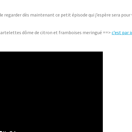
 regarder dès maintenant ce petit épisode qui j’espère sera pour
es tartelettes dôme de citron et framboises meringué ==>
c’est par ic