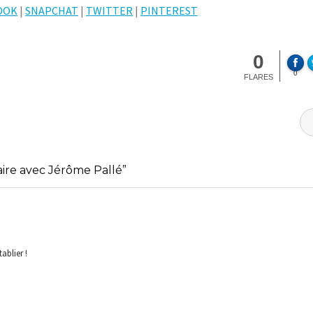
OOK
|
SNAPCHAT
|
TWITTER
|
PINTEREST
0
0
FLARES
aire avec Jérôme Pallé”
ablier !