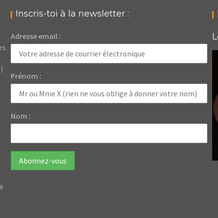
Inscris-toi à la newsletter :
Adresse email :
L
es
)
Prénom :
Nom :
e
dé