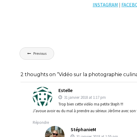
INSTAGRAM
|
FACEB
Navigation
Previous
de
l’article
2 thoughts on “Vidéo sur la photographie culin
Estelle
31 janvier 2018 at 1:17 pm
Trop bien cette vidéo ma petite Steph !!!
J’avoue avoir eu du mal à prendre au sérieux Jérôme avec son t
Répondre
StéphanieM
31 janvier 2018 at 1:55 pm