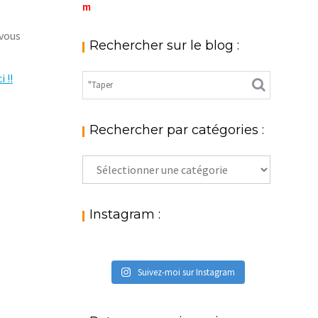
m
 vous
Rechercher sur le blog :
i !!
Rechercher par catégories :
Rechercher
par
catégories
:
Instagram :
Suivez-moi sur Instagram