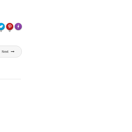
FLARE
Made with
More Info
0
0
Next