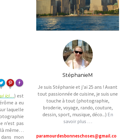
StéphanieM
FLARE
Made with
Je suis Stéphanie et j'ai 25 ans ! Avant
0
0
More Info
tout passionnée de cuisine, je suis une
ui ici…
) est
touche à tout (photographie,
Jérôme a eu
broderie, voyage, rando, couture,
sur laquelle
dessin, sport, musique, déco...)
En
hotographie
savoir plus …
Ce n’est pas
de là même…
paramourdesbonneschoses@gmail.co
, dans mon