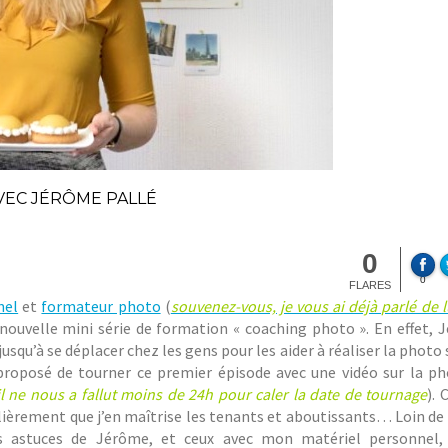
VEC JÉRÔME PALLÉ
0
0
FLARES
nel
et
formateur photo
(
souvenez-vous, je vous ai déjà parlé de l
nouvelle mini série de formation « coaching photo ». En effet, 
jusqu’à se déplacer chez les gens pour les aider à réaliser la photo 
’a proposé de tourner ce premier épisode avec une vidéo sur la p
il ne nous a fallut moins de 24h pour caler la date de tournage
). 
gulièrement que j’en maîtrise les tenants et aboutissants… Loin 
ntes astuces de Jérôme, et ceux avec mon matériel personnel