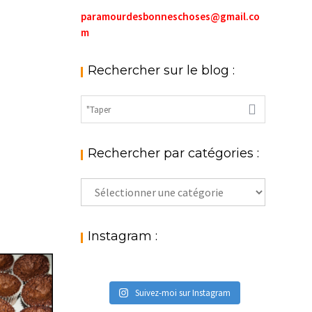
paramourdesbonneschoses@gmail.co
m
Rechercher sur le blog :
Rechercher par catégories :
Rechercher
par
catégories
:
Instagram :
Suivez-moi sur Instagram