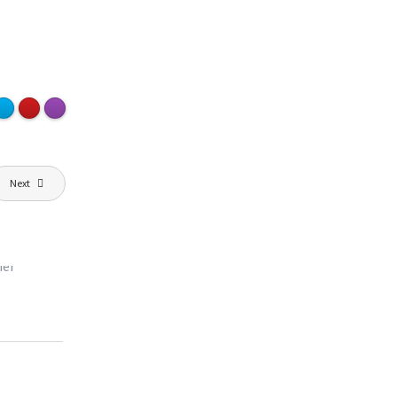
Next
ER
et muffins