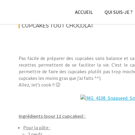
Skip
to
ACCUEIL
QUI SUIS-JE ?
content
CUPCAKES TOUT CHOCOLAT
Pas facile de préparer des cupcakes sans balance et 
recettes permettent de se faciliter la vie. C’est le 
permettre de faire des cupcakes plutôt pas trop moches
cupcakes les moins gras que j’ai faits ^^).
Allez, let’s cook !! 😉
Ingrédients (pour 12 cupcakes) :
Pour la pâte :
2 oeufs