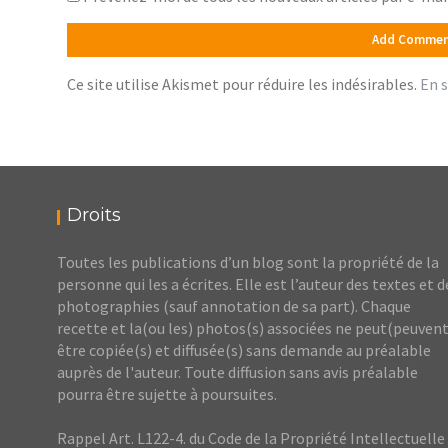
Ce site utilise Akismet pour réduire les indésirables.
En s
Droits
Toutes les publications d’un blog sont la propriété de la
personne qui les a écrites. Elle est l’auteur des textes et d
photographies (sauf annotation de sa part). Chaque
recette et la(ou les) photos(s) associées ne peut(peuvent
être copiée(s) et diffusée(s) sans demande au préalable
auprès de l'auteur. Toute diffusion sans avis préalable
pourra être sujette à poursuites.
Rappel Art. L122-4. du Code de la Propriété Intellectuelle