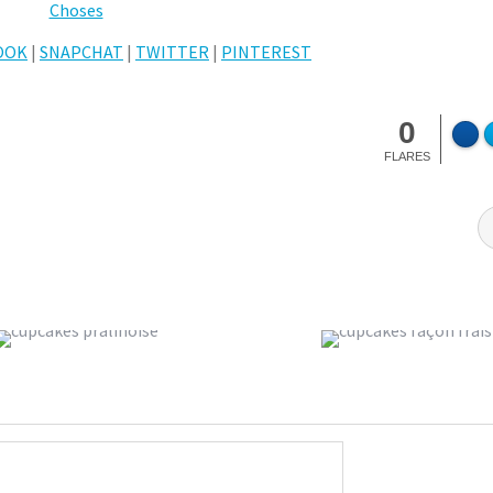
OOK
|
SNAPCHAT
|
TWITTER
|
PINTEREST
0
FLARES
CUPCAKES FAÇON FRAISI
S À LA PRALINOISE
{BLOG’Z DAY}
Cupcakes et muffins
StéphanieM
Cupcakes 