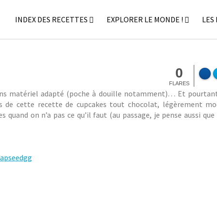
INDEX DES RECETTES
EXPLORER LE MONDE !
LES
29
juin
C
2014
u
p
S
c
0
t
a
FLARES
é
k
sans matériel adapté (poche à douille notamment)… Et pourtant
p
e
cas de cette recette de cupcakes tout chocolat, légèrement mo
h
s
 quand on n’a pas ce qu’il faut (au passage, je pense aussi que 
a
e
n
t
i
m
e
u
M
f
f
i
n
s