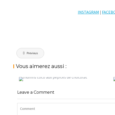
INSTAGRAM
|
FACEB
Navigation
Previous
de
l’article
Vous aimerez aussi :
MUFFINS COCO AUX PÉPITES DE
CHOCOLAT, UN GOÛTER
GOURMAND
CUPCAKE
Leave a Comment
StéphanieM
Cupcakes et muffins
StéphanieM