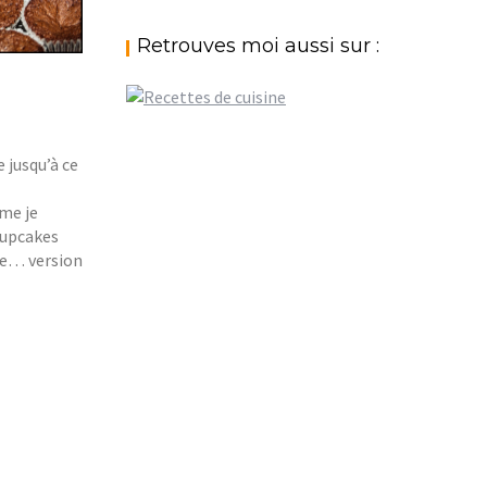
Retrouves moi aussi sur :
 jusqu’à ce
mme je
 cupcakes
le… version