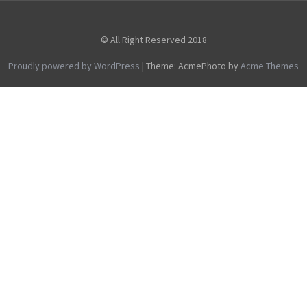
© All Right Reserved 2018
Proudly powered by WordPress
|
Theme: AcmePhoto by
Acme Themes