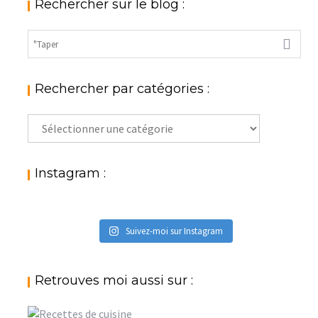
Rechercher sur le blog :
Rechercher par catégories :
Rechercher
par
catégories
:
Instagram :
Suivez-moi sur Instagram
Retrouves moi aussi sur :