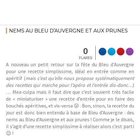
Skip
to
content
28 août 2017
Fromage
,
Une
StéphanieM
touche
NEMS AU BLEU D’AUVERGNE ET AUX PRUNES
d'Auvergne
0
FLARES
A nouveau un petit retour sur la fête du Bleu d’Auvergne
pour une recette simplissime, idéal en entrée comme en
apéritif (
mais c’est qu’elle nous propose systématiquement
des recettes qui marche pour l’apéro et l’entrée dis-donc…
)
… Mea-culpa mais il faut dire que c’est souvent très facile
de « miniaturiser » une recette d’entrée pour en faire des
bouchés apéritives, et vis-versa 😛 . Bon, sinon, la recette du
jour est donc bien entendu à base de Bleu d’Auvergne : des
nems au Bleu d’Auvergne et aux prunes ! Comme je le disais,
il s’agit d’une recette simplissime à réaliser alors c’est parti
😉 !