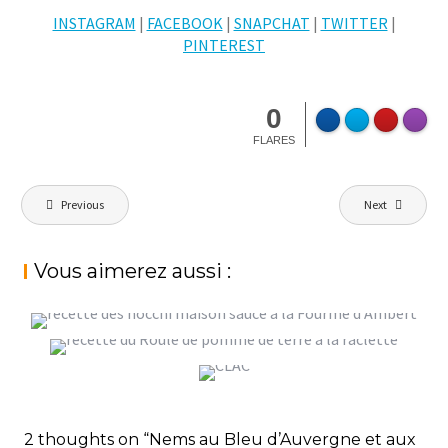
INSTAGRAM
|
FACEBOOK
|
SNAPCHAT
|
TWITTER
|
PINTEREST
0
FLARES
Navigation
Previous
Next
de
l’article
Vous aimerez aussi :
GNOCCHI MAISON SAUCE À LA FOURME
D’AMBERT
ROULÉ DE POMME DE TERRE À LA
,
,
StéphanieM
Cuisine Italienne
Fromage
UN APÉRO QUI CLAC AVEC LA CONSERVERIE
RACLETTE, WINTER IS COMING ?!
Une touche d'Auvergne
LOCAL, ARTISANALE ET CRÉATIVE !
StéphanieM
Fromage
,
StéphanieM
Test produits
Une touche
2 thoughts on “Nems au Bleu d’Auvergne et aux
d'Auvergne