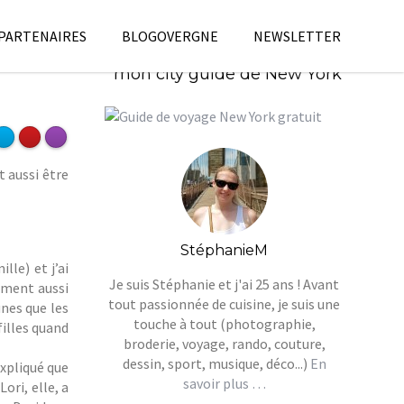
 PARTENAIRES
BLOGOVERGNE
NEWSLETTER
Télécharges gratuitement
mon city guide de New York
 aussi être
StéphanieM
lle) et j’ai
Je suis Stéphanie et j'ai 25 ans ! Avant
ement aussi
tout passionnée de cuisine, je suis une
unes que les
touche à tout (photographie,
filles quand
broderie, voyage, rando, couture,
dessin, sport, musique, déco...)
En
expliqué que
savoir plus …
ori, elle, a