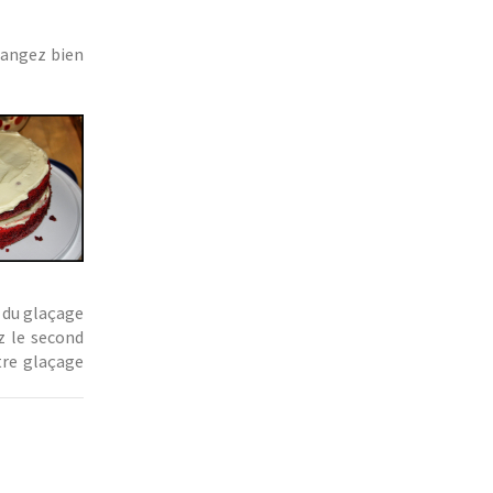
élangez bien
 du glaçage
z le second
tre glaçage