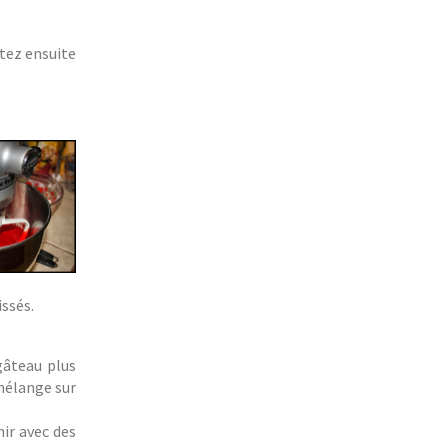
utez ensuite
ssés.
gâteau plus
 mélange sur
nir avec des