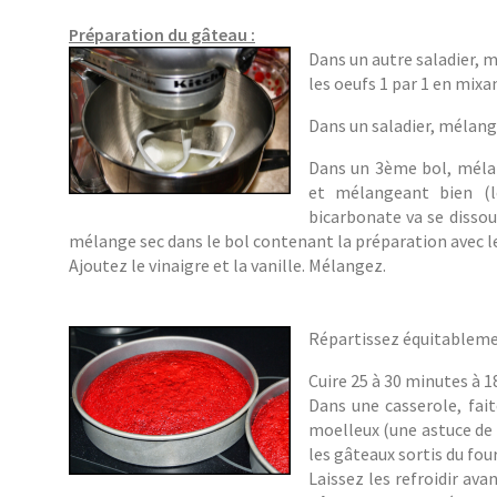
Préparation du gâteau :
Dans un autre saladier, 
les oeufs 1 par 1 en mix
Dans un saladier, mélangez
Dans un 3ème bol, mélan
et mélangeant bien (l
bicarbonate va se dissou
mélange sec dans le bol contenant la préparation avec l
Ajoutez le vinaigre et la vanille. Mélangez.
Répartissez équitableme
Cuire 25 à 30 minutes à 1
Dans une casserole, fait
moelleux (une astuce de l
les gâteaux sortis du four
Laissez les refroidir ava