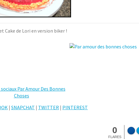
et Cake de Lori en version biker !
OOK
|
SNAPCHAT
|
TWITTER
|
PINTEREST
0
FLARES