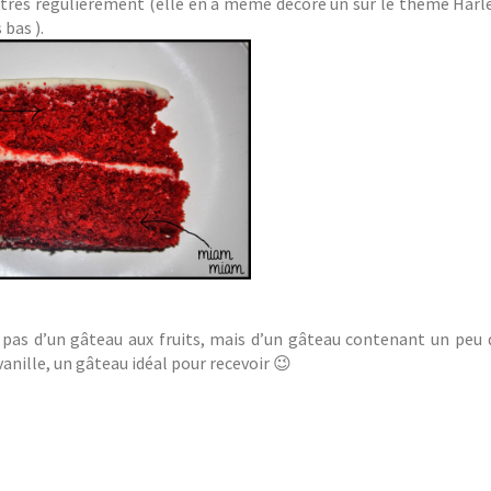
ait très régulièrement (elle en a même décoré un sur le thème Har
 bas ).
t pas d’un gâteau aux fruits, mais d’un gâteau contenant un peu 
anille, un gâteau idéal pour recevoir 😉