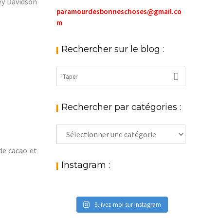
ley Davidson
paramourdesbonneschoses@gmail.co
m
Rechercher sur le blog :
Rechercher par catégories :
Rechercher
par
de cacao et
catégories
:
Instagram :
Suivez-moi sur Instagram