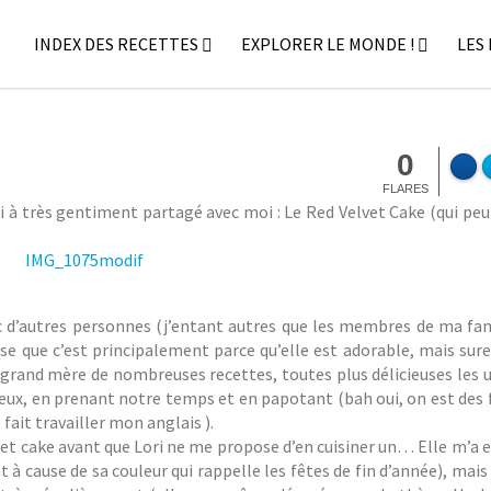
INDEX DES RECETTES
EXPLORER LE MONDE !
LES
30
juillet
U
2014
n
c
S
a
0
t
t
FLARES
é
e
 à très gentiment partagé avec moi : Le Red Velvet Cake (qui peut
p
g
h
o
a
r
n
i
i
z
ec d’autres personnes (j’entant autres que les membres de ma fami
e
e
nse que c’est principalement parce qu’elle est adorable, mais sur
M
d
a grand mère de nombreuses recettes, toutes plus délicieuses les 
 deux, en prenant notre temps et en papotant (bah oui, on est des 
it travailler mon anglais ).
vet cake avant que Lori ne me propose d’en cuisiner un… Elle m’a 
 cause de sa couleur qui rappelle les fêtes de fin d’année), mais L