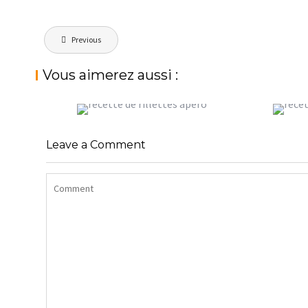
Navigation
Previous
de
l’article
Vous aimerez aussi :
RILLETTES DE THON POUR
COOKIES
L’APÉRO, OU JUSTE LE PLAISIR
D’AVOIN
Leave a Comment
StéphanieM
Uncategorized
StéphanieM