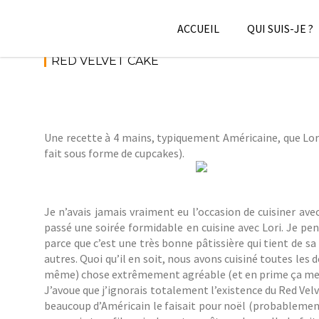
Skip
to
ACCUEIL
QUI SUIS-JE ?
content
RED VELVET CAKE
Une recette à 4 mains, typiquement Américaine, que Lori
fait sous forme de cupcakes).
Je n’avais jamais vraiment eu l’occasion de cuisiner av
passé une soirée formidable en cuisine avec Lori. Je pe
parce que c’est une très bonne pâtissière qui tient de s
autres. Quoi qu’il en soit, nous avons cuisiné toutes les
même) chose extrêmement agréable (et en prime ça me fa
J’avoue que j’ignorais totalement l’existence du Red Vel
beaucoup d’Américain le faisait pour noël (probablement à