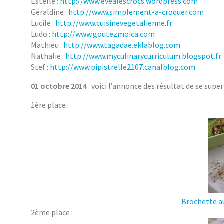
Estelle :
http://www.evealescrocs.wordpress.com
Géraldine :
http://www.simplement-a-croquer.com
Lucile :
http://www.cuisinevegetalienne.fr
Ludo :
http://www.goutezmoica.com
Mathieu :
http://www.tagadae.eklablog.com
Nathalie :
http://www.myculinarycurriculum.blogspot.fr
Stef :
http://www.pipistrelle2107.canalblog.com
01 octobre 2014
: voici l’annonce des résultat de se super
1ère place :
Brochette au
2ème place :