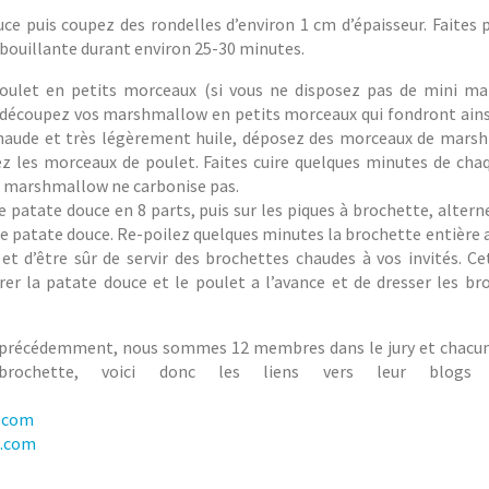
ce puis coupez des rondelles d’environ 1 cm d’épaisseur. Faites p
 bouillante durant environ 25-30 minutes.
poulet en petits morceaux (si vous ne disposez pas de mini m
écoupez vos marshmallow en petits morceaux qui fondront ainsi 
haude et très légèrement huile, déposez des morceaux de mars
z les morceaux de poulet. Faites cuire quelques minutes de cha
le marshmallow ne carbonise pas.
e patate douce en 8 parts, puis sur les piques à brochette, alter
e patate douce. Re-poilez quelques minutes la brochette entière a
et d’être sûr de servir des brochettes chaudes à vos invités. Ce
r la patate douce et le poulet a l’avance et de dresser les br
t précédemment, nous sommes 12 membres dans le jury et chacu
rochette, voici donc les liens vers leur blogs 
.com
g.com