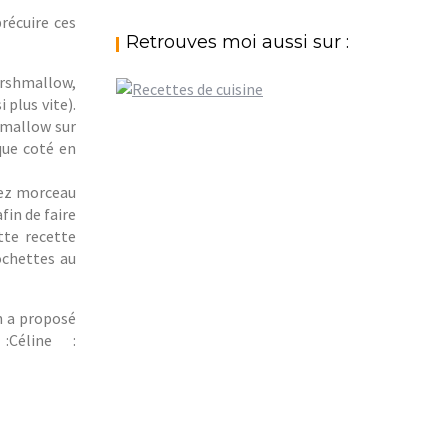
récuire ces
Retrouves moi aussi sur :
arshmallow,
plus vite).
hmallow sur
que coté en
nez morceau
fin de faire
tte recette
ochettes au
n a proposé
:Céline :