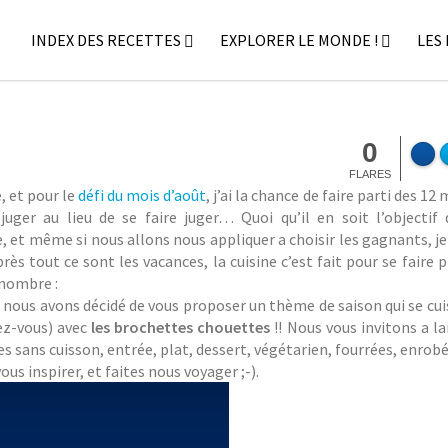
INDEX DES RECETTES
EXPLORER LE MONDE !
LES
CE ET MARSHMALLOW {DÉFI CUISINE D’AOÛT}
0
FLARES
, et pour le
défi du mois d’août
, j’ai la chance de faire parti des 1
uger au lieu de se faire juger… Quoi qu’il en soit l’objectif 
e, et même si nous allons nous appliquer a choisir les gagnants, je
s tout ce sont les vacances, la cuisine c’est fait pour se faire pl
 nombre :
oi, nous avons décidé de vous proposer un thème de saison qui se cu
ez-vous) avec
les brochettes chouettes
!! Nous vous invitons a la
es sans cuisson, entrée, plat, dessert, végétarien, fourrées, enrob
s inspirer, et faites nous voyager ;-).