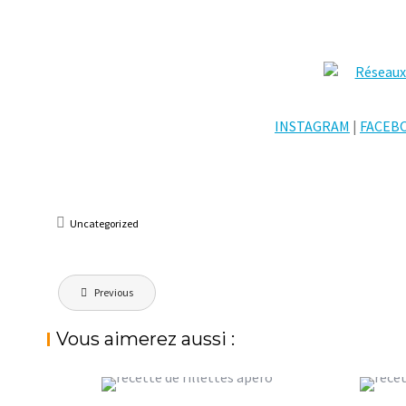
INSTAGRAM
|
FACEB
Uncategorized
Navigation
Previous
de
l’article
Vous aimerez aussi :