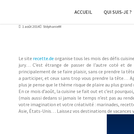
Skip
to
ACCUEIL
QUI SUIS-JE ?
content
MINI BROCHETTES DE POULET, PATATE DOU
1 août 2014
StéphanieM
Le site
recette.de
organise tous les mois des défis cuisine
jury… C’est étrange de passer de l’autre coté et de j
principalement de se faire plaisir, sans ce prendre la têt
a participer, et ceux sans trop vous prendre la tête… Aprè
plus je pense que le thème risque de plaire au plus grand
En ce mois d’août, la cuisine se fait out et c’est pourqu
(mais aussi dedans si jamais le temps n’est pas au rend
votre imagination et votre créativité : marinades, recett
Asie, États-Unis… Laissez vos destinations de vacances vou