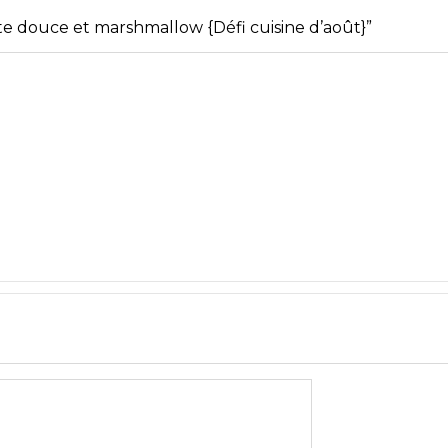
 HEALTHY AUX FLOCONS
GRAIN PAR GRAIN : LA BO
E
ÉDITION SAINT-VALENTI
te douce et marshmallow {Défi cuisine d’août}”
Uncategorized
StéphanieM
Uncategor