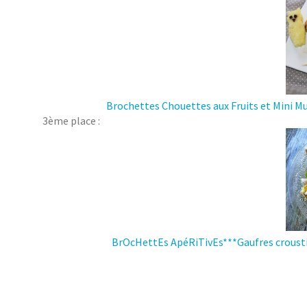
Brochettes Chouettes aux Fruits et Mini Mu
3ème place :
BrOcHettEs ApéRiTivEs***Gaufres crousti