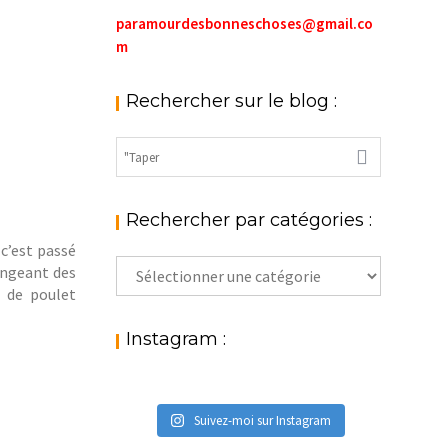
paramourdesbonneschoses@gmail.co
m
Rechercher sur le blog :
Rechercher par catégories :
 c’est passé
Rechercher
mangeant des
par
s de poulet
catégories
:
Instagram :
Suivez-moi sur Instagram