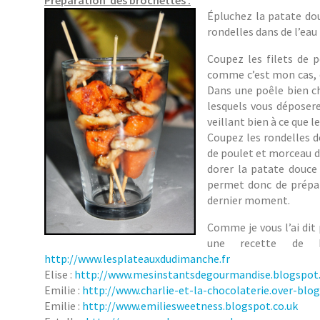
Préparation des brochettes :
Épluchez la patate dou
rondelles dans de l’eau
Coupez les filets de 
comme c’est mon cas, d
Dans une poêle bien c
lesquels vous déposere
veillant bien à ce que 
Coupez les rondelles d
de poulet et morceau d
dorer la patate douce 
permet donc de prépare
dernier moment.
Comme je vous l’ai di
une recette de b
http://www.lesplateauxdudimanche.fr
Elise :
http://www.mesinstantsdegourmandise.blogspot
Emilie :
http://www.charlie-et-la-chocolaterie.over-blo
Emilie :
http://www.emiliesweetness.blogspot.co.uk