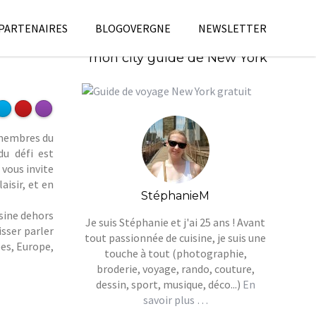
 PARTENAIRES
BLOGOVERGNE
NEWSLETTER
Télécharges gratuitement
mon city guide de New York
2 membres du
du défi est
 vous invite
aisir, et en
StéphanieM
isine dehors
Je suis Stéphanie et j'ai 25 ans ! Avant
isser parler
tout passionnée de cuisine, je suis une
ées, Europe,
touche à tout (photographie,
broderie, voyage, rando, couture,
dessin, sport, musique, déco...)
En
savoir plus …