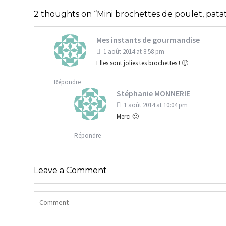
RILLETTES DE THON POUR
COOKIES
L’APÉRO, OU JUSTE LE PLAISIR
D’AVOIN
2 thoughts on “Mini brochettes de poulet, pata
StéphanieM
Uncategorized
StéphanieM
Mes instants de gourmandise
1 août 2014 at 8:58 pm
Elles sont jolies tes brochettes ! 🙂
Répondre
Stéphanie MONNERIE
1 août 2014 at 10:04 pm
Merci 🙂
Répondre
Leave a Comment