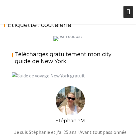
Skip
to
content
Étiquette :
coutelerie
JEAN DUBOST : DE L’ÉCO-RESPONSABILITÉ
DANS UNE ENTREPRISE FAMILIALE {14
Télécharges gratuitement mon city
DÉCEMBRE 2017}
guide de New York
StéphanieM
Noël
StéphanieM
Je suis Stéphanie et j'ai 25 ans ! Avant tout passionnée