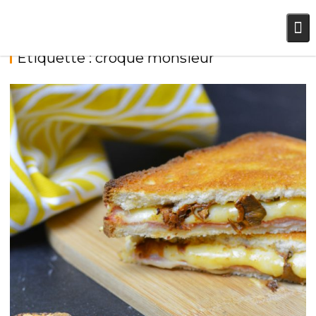
Skip
to
content
Étiquette :
croque monsieur