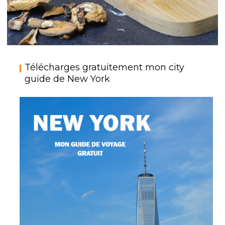
CROQUE MONSIEUR AUX CHAMPIGNONS
Télécharges gratuitement mon city
{BATAILLE FOOD #60}
guide de New York
,
StéphanieM
Bataille Food
Pour tous les jours