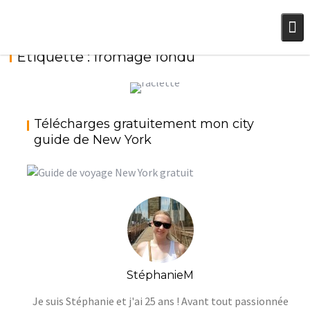
Skip
to
content
Étiquette :
fromage fondu
RACLETTE MY LOVE : UN CLUB DE
Télécharges gratuitement mon city
#RACLETTELOVERS ?
guide de New York
StéphanieM
Fromage
StéphanieM
Je suis Stéphanie et j'ai 25 ans ! Avant tout passionnée