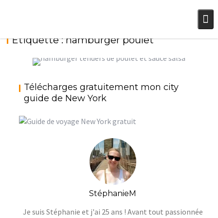
Skip
to
content
Étiquette :
hamburger poulet
HAMBURGERS TENDERS DE POULET ET SAUCE
Télécharges gratuitement mon city
SALSA
guide de New York
StéphanieM
Burgers
StéphanieM
Je suis Stéphanie et j'ai 25 ans ! Avant tout passionnée