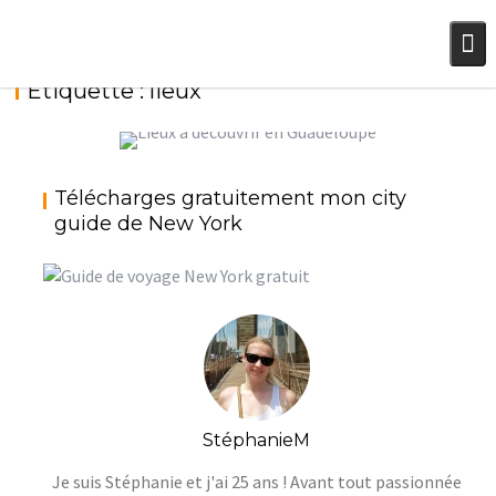
Skip
to
content
Étiquette :
lieux
GUADELOUPE : ACTIVITÉS ET LIEUX À
Télécharges gratuitement mon city
DÉCOUVRIR
guide de New York
StéphanieM
Voyage
StéphanieM
Je suis Stéphanie et j'ai 25 ans ! Avant tout passionnée