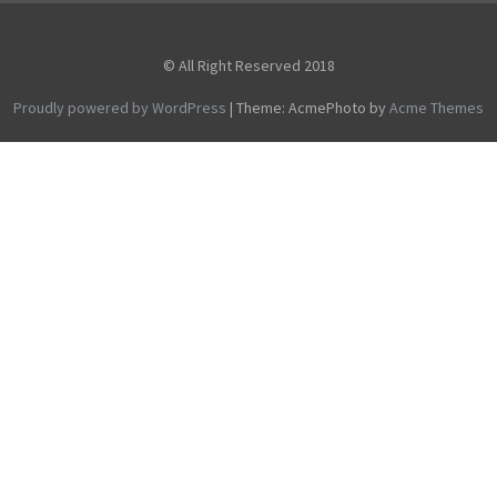
© All Right Reserved 2018
Proudly powered by WordPress
|
Theme: AcmePhoto by
Acme Themes