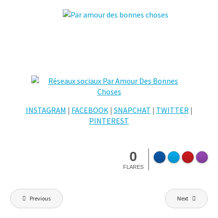
INSTAGRAM
|
FACEBOOK
|
SNAPCHAT
|
TWITTER
|
PINTEREST
0
FLARES
Navigation
Previous
Next
de