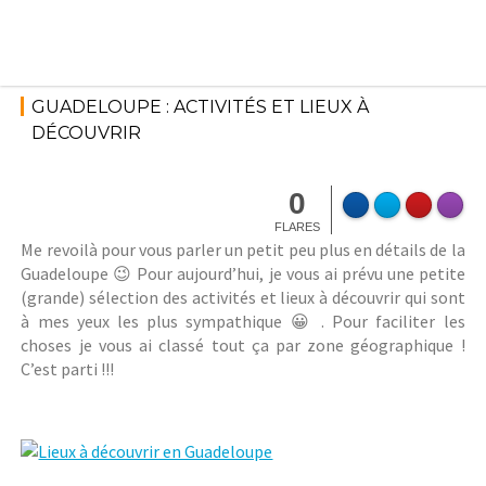
Skip
to
content
25 janvier
Voyage
2017
GUADELOUPE : ACTIVITÉS ET LIEUX À
StéphanieM
DÉCOUVRIR
0
FLARES
Me revoilà pour vous parler un petit peu plus en détails de la
Guadeloupe 😉 Pour aujourd’hui, je vous ai prévu une petite
(grande) sélection des activités et lieux à découvrir qui sont
à mes yeux les plus sympathique 😀 . Pour faciliter les
choses je vous ai classé tout ça par zone géographique !
C’est parti !!!