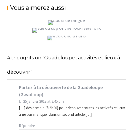
l’article
Vous aimerez aussi :
VOYAGER À L’ÉTRANGER… LA BARRIÈRE DE
LA LANGUE
UNE SEMAINE À NEW YORK… RÉALISER UN
RÊVE DE GOSSE
StéphanieM
Voyage
ON VOUS EMMÈNE AVEC NOUS POUR UN
WEEK-END À PARIS {VLOG}
StéphanieM
Voyage
4 thoughts on “Guadeloupe : activités et lieux à
StéphanieM
Voyage
découvrir”
Partez à la découverte de la Guadeloupe
(Gwadloup)
25 janvier 2017 at 2:45 pm
[…] dès demain (à 6h30) pour découvrir toutes les activités et lieux
à ne pas manquer dans un second article […]
Répondre