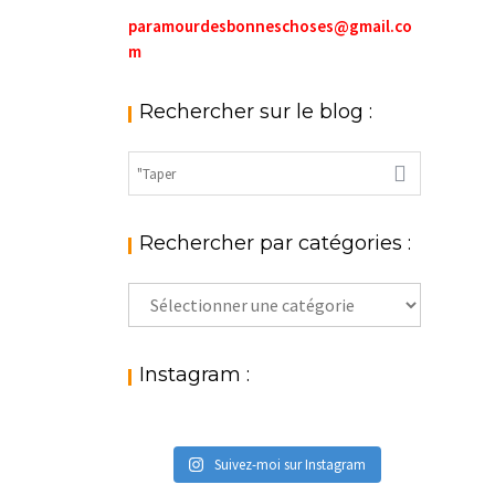
paramourdesbonneschoses@gmail.co
m
Rechercher sur le blog :
Rechercher par catégories :
Rechercher
par
catégories
:
Instagram :
Suivez-moi sur Instagram