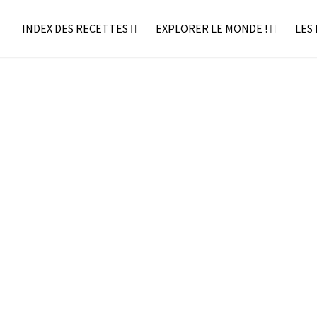
INDEX DES RECETTES
EXPLORER LE MONDE !
LES