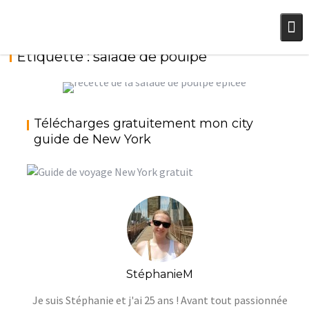
Skip
to
content
Étiquette :
salade de poulpe
Télécharges gratuitement mon city
SALADE DE POULPE ÉPICÉE
guide de New York
StéphanieM
On mange saint
StéphanieM
Je suis Stéphanie et j'ai 25 ans ! Avant tout passionnée