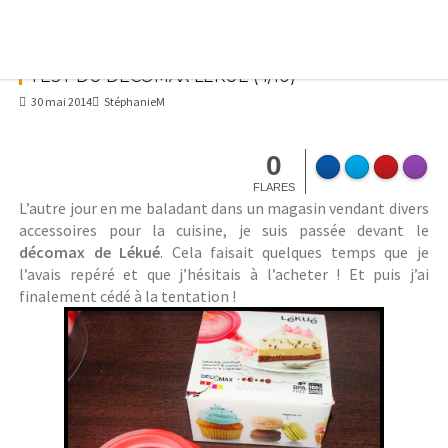
Skip
to
content
TEST DU DÉCOMAX LÉKUÉ (4/10)
30 mai 2014
StéphanieM
0
FLARES
L’autre jour en me baladant dans un magasin vendant divers
accessoires pour la cuisine, je suis passée devant le
décomax de Lékué
. Cela faisait quelques temps que je
l’avais repéré et que j’hésitais à l’acheter ! Et puis j’ai
finalement cédé à la tentation !