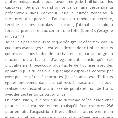
plutôt indispensable pour avoir une jolie finition sur les
cupcakes). De plus, quand on tente de faire descendre la
préparation dans l’embout, elle a plutôt tendance à
remonter à l’opposé… J’ai donc un rendu pas terrible,
terrible sur mes cupcakes et surtout, j’ai mal à la main, à
force de presser ce truc comme une folle (bon OK j’exagère
un peu ^.^).
Je ne vais pas non plus faire que dénigrer le décomax, car il a
quelques avantages : il est en silicone, donc fini les odeurs
qui restent dans la douille en tissu et bonjour le lavage en
machine ultra facile ! J’ai également conclu qu’il est
probablement beaucoup plus facile de l’utiliser avec des
appareils plus fluides que le glaçage à cupcakes, comme par
exemple les pâtes à macarons (le décomax est d’ailleurs
également vendu dans des coffrets à macarons), ou pour
réaliser des décorations à base de points et non de traits
avec des gestes longs ou continus.
En conclusion
, je dirais que le décomax coûte assez cher
pour ce qu’il est réellement (puisqu’il faut compter 25€
pour en faire l’acquisition). Il est difficile à prendre en main
et ne permet pas un geste aussi régulier qu’avec une poche à