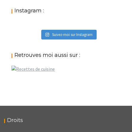
catégories
:
Instagram :
Suivez-moi sur Instagram
Retrouves moi aussi sur :
Droits