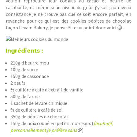
vouloir reproduire leur cookies au cacao et beurre de
cacahuète, et même si au niveau du goût j’y suis, au niveau
consistance je ne trouve pas que ce soit encore parfait, en
revanche pour ce qui est des cookies pépites de chocolat
façon Levain Bakery, je pense être au point donc voici 😉 .
Ingrédients :
210g d beurre mou
100g de sucre
150g de cassonade
2 oeufs
½ cuillère à café d’extrait de vanille
500g de farine
1 sachet de levure chimique
¾ de cuillère à café de sel
350g de pépites de chocolat
150g de noix coupé en petits morceaux (
facultatif,
personnellement je préfère sans
:P)