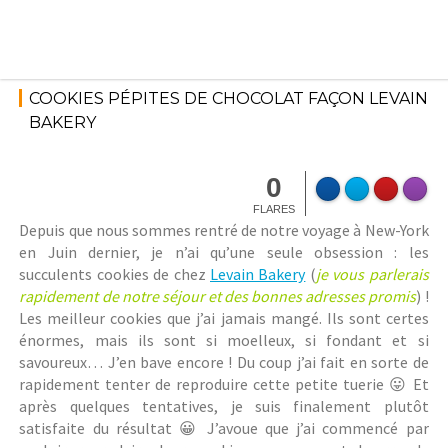
Skip
to
content
31 août
Cookies
2018
COOKIES PÉPITES DE CHOCOLAT FAÇON LEVAIN
BAKERY
StéphanieM
0
FLARES
Depuis que nous sommes rentré de notre voyage à New-York
en Juin dernier, je n’ai qu’une seule obsession : les
succulents cookies de chez
Levain Bakery
(
je vous parlerais
rapidement de notre séjour et des bonnes adresses promis
) !
Les meilleur cookies que j’ai jamais mangé. Ils sont certes
énormes, mais ils sont si moelleux, si fondant et si
savoureux… J’en bave encore ! Du coup j’ai fait en sorte de
rapidement tenter de reproduire cette petite tuerie 😛 Et
après quelques tentatives, je suis finalement plutôt
satisfaite du résultat 😀 J’avoue que j’ai commencé par