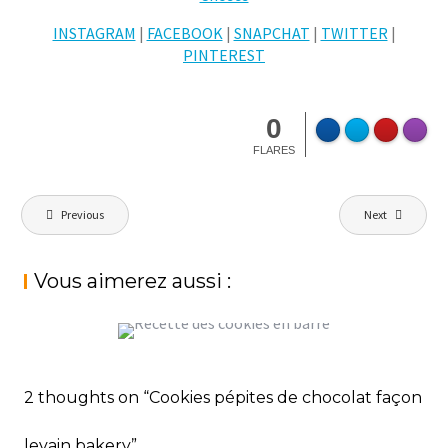
INSTAGRAM
|
FACEBOOK
|
SNAPCHAT
|
TWITTER
|
PINTEREST
0
FLARES
Navigation
Previous
Next
de
l’article
Vous aimerez aussi :
COOKIES EN BARRE, NAPPAGE AU
CHOCOLAT
2 thoughts on “Cookies pépites de chocolat façon
StéphanieM
Cookies
levain bakery”