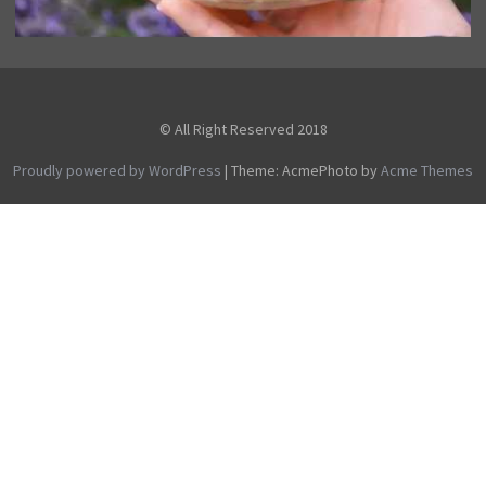
© All Right Reserved 2018
Proudly powered by WordPress
|
Theme: AcmePhoto by
Acme Themes