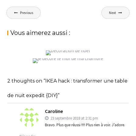
Navigation
Previous
Next
de
l’article
Vous aimerez aussi :
JE RE-DÉCORE MON MUR DE DRESSING
DÉCORATIONS DE NOËL EN PÂTE À SEL
StéphanieM
Décoration et DIY
JE DÉCORE LE MUR DE MA CHAMBRE À LA
PEINTURE ACRYLIQUE
StéphanieM
Décoration et DIY
2 thoughts on “IKEA hack : transformer une table
StéphanieM
Décoration et DIY
de nuit expedit {DIY}”
Caroline
23 septembre 2018 at 2:31 pm
Bravo. Plus que réussi !!!! Plus rien à voir. J’adore.