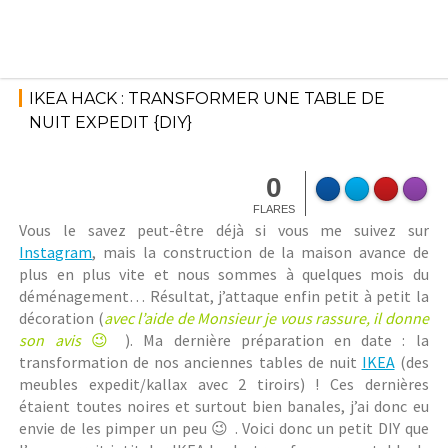
Skip
to
content
18 septembre 2018
Décoration et DIY
StéphanieM
IKEA HACK : TRANSFORMER UNE TABLE DE
NUIT EXPEDIT {DIY}
0
FLARES
Vous le savez peut-être déjà si vous me suivez sur
Instagram
, mais la construction de la maison avance de
plus en plus vite et nous sommes à quelques mois du
déménagement… Résultat, j’attaque enfin petit à petit la
décoration (
avec l’aide de Monsieur je vous rassure, il donne
son avis
😉
). Ma dernière préparation en date : la
transformation de nos anciennes tables de nuit
IKEA
(des
meubles expedit/kallax avec 2 tiroirs) ! Ces dernières
étaient toutes noires et surtout bien banales, j’ai donc eu
envie de les pimper un peu 😉 . Voici donc un petit DIY que