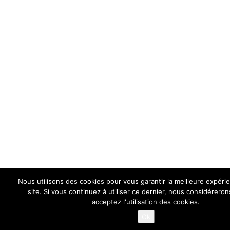
Nous utilisons des cookies pour vous garantir la meilleure expéri
site. Si vous continuez à utiliser ce dernier, nous considérero
acceptez l'utilisation des cookies.
Les cookies nous permettent de vous proposer nos services
facilement. En utilisant nos services, vous nous donnez expre
Ok
votre accord pour exploiter ces cookies.
OK