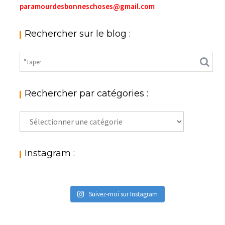
paramourdesbonneschoses@gmail.com
Rechercher sur le blog :
Rechercher par catégories :
Rechercher
par
catégories
:
Instagram :
Suivez-moi sur Instagram