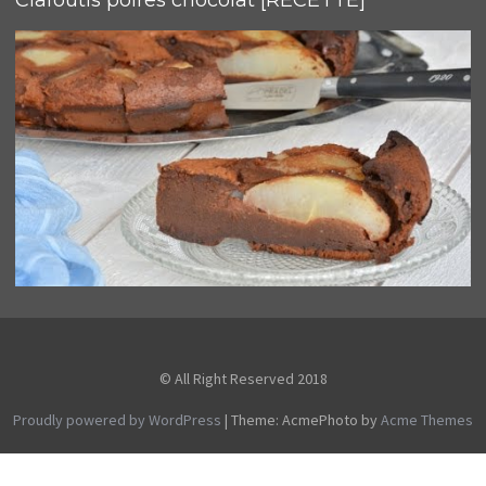
Clafoutis poires chocolat [RECETTE]
© All Right Reserved 2018
Proudly powered by WordPress
|
Theme: AcmePhoto by
Acme Themes