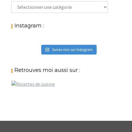
Rechercher
par
catégories
:
Instagram :
Suivez-moi sur Instagram
Retrouves moi aussi sur :