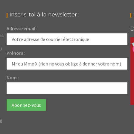
Inscris-toi à la newsletter :
Adresse email :
D
es
)
Prénom :
Nom :
e
dé