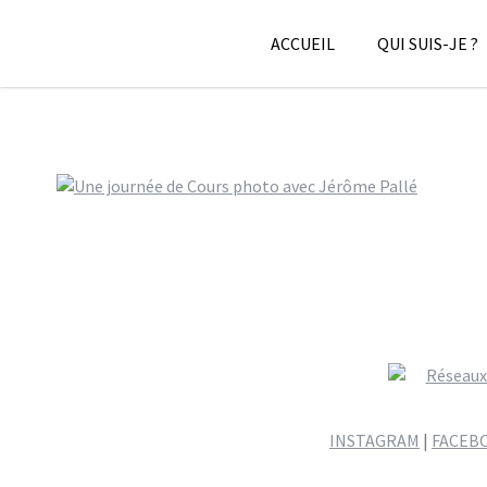
Skip
to
ACCUEIL
QUI SUIS-JE ?
content
Cours photo avec Jérôme Pallé
INSTAGRAM
|
FACEB