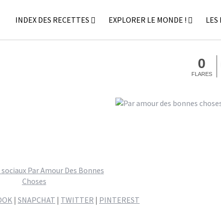
INDEX DES RECETTES
EXPLORER LE MONDE !
LES
0
FLARES
OOK
|
SNAPCHAT
|
TWITTER
|
PINTEREST