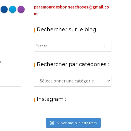
paramourdesbonneschoses@gmail.co
m
Rechercher sur le blog :
Rechercher par catégories :
EN PÂTE
Rechercher
par
 et DIY
catégories
:
Instagram :
Suivez-moi sur Instagram