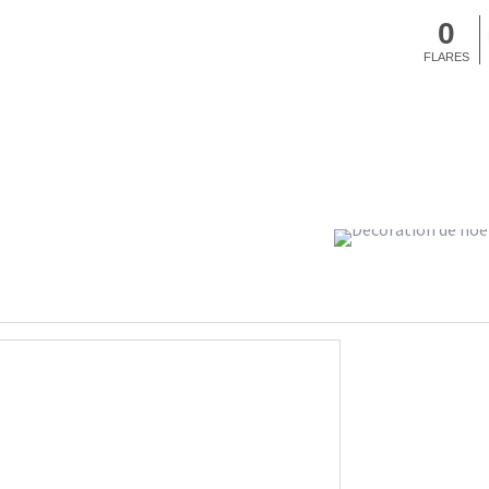
0
FLARES
ÉCORE MON MUR DE
DÉCORATIONS DE NOËL 
NG
À SEL
Décoration et DIY
StéphanieM
Décoration