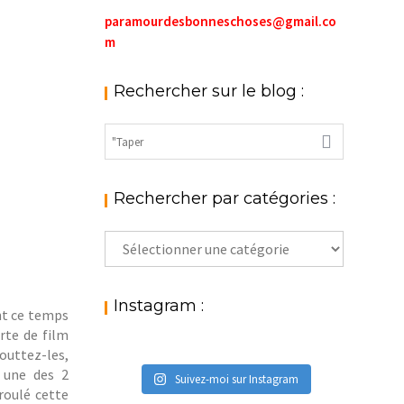
paramourdesbonneschoses@gmail.co
m
Rechercher sur le blog :
Rechercher par catégories :
Rechercher
par
catégories
:
Instagram :
nt ce temps
rte de film
outtez-les,
 une des 2
Suivez-moi sur Instagram
roulé cette