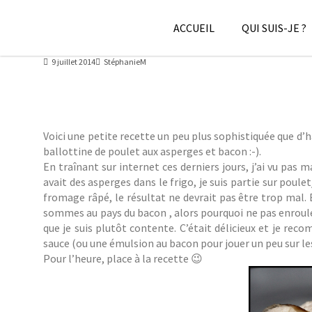
Skip
to
ACCUEIL
QUI SUIS-JE ?
content
BALLOTTINE DE POULET AUX ASPERGES ET
9 juillet 2014
StéphanieM
Voici une petite recette un peu plus sophistiquée que d’
ballottine de poulet aux asperges et bacon :-).
En traînant sur internet ces derniers jours, j’ai vu pa
avait des asperges dans le frigo, je suis partie sur pou
fromage râpé, le résultat ne devrait pas être trop mal. E
sommes au pays du bacon , alors pourquoi ne pas enrouler 
que je suis plutôt contente. C’était délicieux et je re
sauce (ou une émulsion au bacon pour jouer un peu sur les
Pour l’heure, place à la recette 😉