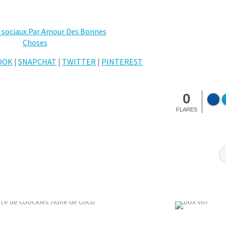
OOK
|
SNAPCHAT
|
TWITTER
|
PINTEREST
0
FLARES
 HEALTHY AUX FLOCONS
GRAIN PAR GRAIN : LA BO