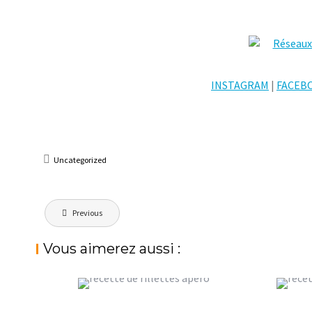
INSTAGRAM
|
FACEB
Uncategorized
Navigation
Previous
de
l’article
Vous aimerez aussi :
RILLETTES DE THON POUR
COOKIES