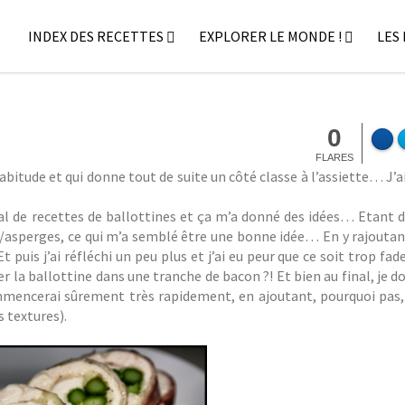
INDEX DES RECETTES
EXPLORER LE MONDE !
LES
 BACON
0
FLARES
habitude et qui donne tout de suite un côté classe à l’assiette… J
s mal de recettes de ballottines et ça m’a donné des idées… Etant
let/asperges, ce qui m’a semblé être une bonne idée… En y rajouta
t puis j’ai réfléchi un peu plus et j’ai eu peur que ce soit trop f
la ballottine dans une tranche de bacon ?! Et bien au final, je do
commencerai sûrement très rapidement, en ajoutant, pourquoi pas,
 textures).