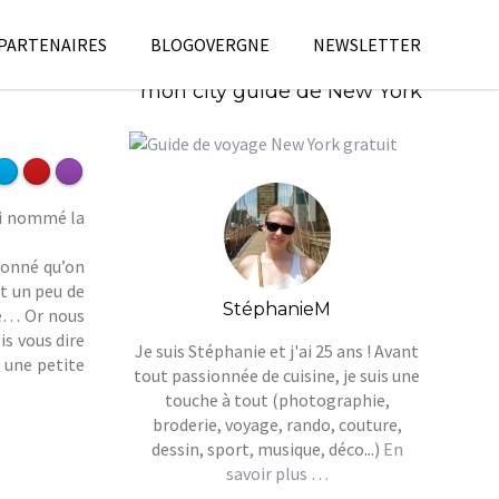
 PARTENAIRES
BLOGOVERGNE
NEWSLETTER
Télécharges gratuitement
mon city guide de New York
’ai nommé la
 donné qu’on
nt un peu de
StéphanieM
ade… Or nous
is vous dire
Je suis Stéphanie et j'ai 25 ans ! Avant
 une petite
tout passionnée de cuisine, je suis une
touche à tout (photographie,
broderie, voyage, rando, couture,
dessin, sport, musique, déco...)
En
savoir plus …