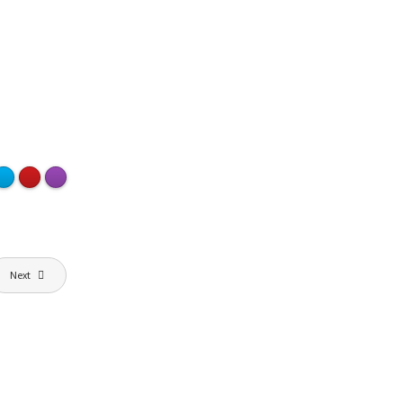
Next
X VIN,